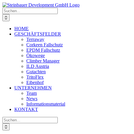
Skip
to
Suche
content
nach:
HOME
GESCHÄFTSFELDER
Terraway
Corkeen Fallschutz
EPDM Fallschutz
Ökowege
Climber Manager
ILD Austria
Gutachten
TritoFlex
Eibenhof
UNTERNEHMEN
Team
News
Informationsmaterial
KONTAKT
Suche
nach: