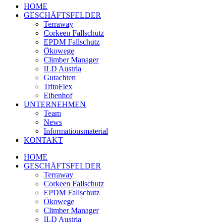
HOME
GESCHÄFTSFELDER
Terraway
Corkeen Fallschutz
EPDM Fallschutz
Ökowege
Climber Manager
ILD Austria
Gutachten
TritoFlex
Eibenhof
UNTERNEHMEN
Team
News
Informationsmaterial
KONTAKT
HOME
GESCHÄFTSFELDER
Terraway
Corkeen Fallschutz
EPDM Fallschutz
Ökowege
Climber Manager
ILD Austria