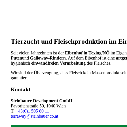
Tierzucht und Fleischproduktion im Ei
Seit vielen Jahrzehnten ist der
Eibenhof in Texing/NÖ
im Eigent
Puten
und
Galloway-Rindern
. Auf dem Eibenhof ist eine
artge
hygienisch
einwandfreien Verarbeitung
des Fleisches.
Wir sind der Überzeugung, dass Fleisch kein Massenprodukt sein 
garantiert.
Kontakt
Steinbauer Development GmbH
Favoritenstraße 50, 1040 Wien
T.
+43(0)1 505 80 11
terraway@steinbauer.co.at