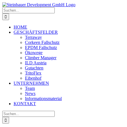
Skip
to
Suche
content
nach:
HOME
GESCHÄFTSFELDER
Terraway
Corkeen Fallschutz
EPDM Fallschutz
Ökowege
Climber Manager
ILD Austria
Gutachten
TritoFlex
Eibenhof
UNTERNEHMEN
Team
News
Informationsmaterial
KONTAKT
Suche
nach: