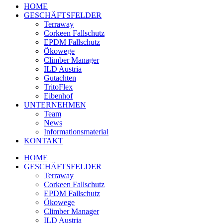
HOME
GESCHÄFTSFELDER
Terraway
Corkeen Fallschutz
EPDM Fallschutz
Ökowege
Climber Manager
ILD Austria
Gutachten
TritoFlex
Eibenhof
UNTERNEHMEN
Team
News
Informationsmaterial
KONTAKT
HOME
GESCHÄFTSFELDER
Terraway
Corkeen Fallschutz
EPDM Fallschutz
Ökowege
Climber Manager
ILD Austria