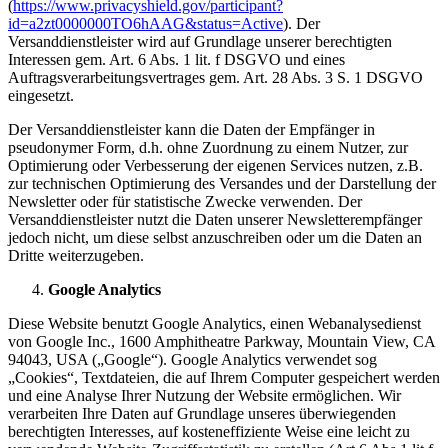
(
https://www.privacyshield.gov/participant?
id=a2zt0000000TO6hAAG&status=Active
). Der
Versanddienstleister wird auf Grundlage unserer berechtigten
Interessen gem. Art. 6 Abs. 1 lit. f DSGVO und eines
Auftragsverarbeitungsvertrages gem. Art. 28 Abs. 3 S. 1 DSGVO
eingesetzt.
Der Versanddienstleister kann die Daten der Empfänger in
pseudonymer Form, d.h. ohne Zuordnung zu einem Nutzer, zur
Optimierung oder Verbesserung der eigenen Services nutzen, z.B.
zur technischen Optimierung des Versandes und der Darstellung der
Newsletter oder für statistische Zwecke verwenden. Der
Versanddienstleister nutzt die Daten unserer Newsletterempfänger
jedoch nicht, um diese selbst anzuschreiben oder um die Daten an
Dritte weiterzugeben.
Google Analytics
Diese Website benutzt Google Analytics, einen Webanalysedienst
von Google Inc., 1600 Amphitheatre Parkway, Mountain View, CA
94043, USA („Google“). Google Analytics verwendet sog
„Cookies“, Textdateien, die auf Ihrem Computer gespeichert werden
und eine Analyse Ihrer Nutzung der Website ermöglichen. Wir
verarbeiten Ihre Daten auf Grundlage unseres überwiegenden
berechtigten Interesses, auf kosteneffiziente Weise eine leicht zu