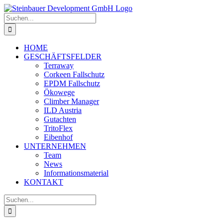
Skip
to
Suche
content
nach:
HOME
GESCHÄFTSFELDER
Terraway
Corkeen Fallschutz
EPDM Fallschutz
Ökowege
Climber Manager
ILD Austria
Gutachten
TritoFlex
Eibenhof
UNTERNEHMEN
Team
News
Informationsmaterial
KONTAKT
Suche
nach: