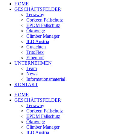
HOME
GESCHÄFTSFELDER
Terraway
Corkeen Fallschutz
EPDM Fallschutz
Ökowege
Climber Manager
ILD Austria
Gutachten
TritoFlex
Eibenhof
UNTERNEHMEN
Team
News
Informationsmaterial
KONTAKT
HOME
GESCHÄFTSFELDER
Terraway
Corkeen Fallschutz
EPDM Fallschutz
Ökowege
Climber Manager
ILD Austria