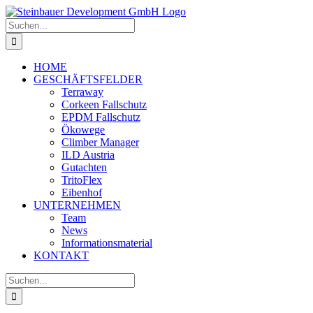
Skip
to
Suche
content
nach:
HOME
GESCHÄFTSFELDER
Terraway
Corkeen Fallschutz
EPDM Fallschutz
Ökowege
Climber Manager
ILD Austria
Gutachten
TritoFlex
Eibenhof
UNTERNEHMEN
Team
News
Informationsmaterial
KONTAKT
Suche
nach: