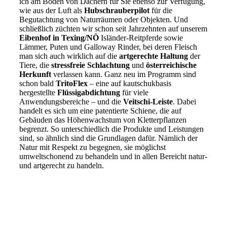
ich am Boden von Dächern für Sie ebenso zur Verfügung,
wie aus der Luft als
Hubschrauberpilot
für die
Begutachtung von Naturräumen oder Objekten. Und
schließlich züchten wir schon seit Jahrzehnten auf unserem
Eibenhof in Texing/NÖ
Isländer-Reitpferde sowie
Lämmer, Puten und Galloway Rinder, bei deren Fleisch
man sich auch wirklich auf die
artgerechte Haltung
der
Tiere, die
stressfreie Schlachtung
und
österreichische
Herkunft
verlassen kann. Ganz neu im Programm sind
schon bald
TritoFlex
– eine auf kautschukbasis
hergestellte
Flüssigabdichtung
für viele
Anwendungsbereiche – und die
Veitschi-Leiste
. Dabei
handelt es sich um eine patentierte Schiene, die auf
Gebäuden das Höhenwachstum von Kletterpflanzen
begrenzt. So unterschiedlich die Produkte und Leistungen
sind, so ähnlich sind die Grundlagen dafür. Nämlich der
Natur mit Respekt zu begegnen, sie möglichst
umweltschonend zu behandeln und in allen Bereicht natur-
und artgerecht zu handeln.